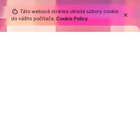
Táto webová stránka ukladá súbory cookie
do vášho počítača.
Cookie Policy
Home
Grafika
Filter