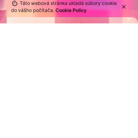
Táto webová stránka ukladá súbory cookie
do vášho počítača.
Cookie Policy
Home
Potlač
Filter