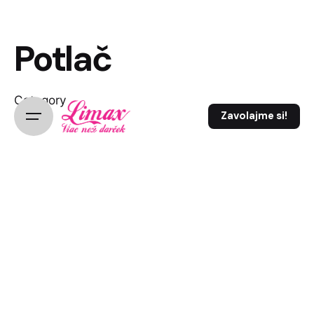
Potlač
Category
Zavolajme si!